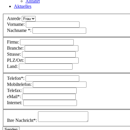
Anfahrt
Aktuelles
Anrede
Vorname:
Nachname *:
Firma:
Branche:
Strasse:
PLZ/Ort:
Land:
Telefon*:
Mobiltelefon:
Telefax:
eMail*:
Internet:
Ihre Nachricht*: